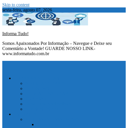
Skip to content
sexta-feira, agosto 07, 2026
Informa Tudo!
Somos Apaixonados Por Informação – Navegue e Deixe seu
Comentário a Vontade! GUARDE NOSSO LINK-
www.informatudo.com.br
TODAS AS NOTÍCIAS
NOTÍCIAS GERAIS
INFONEWS
D – VIAGENS DE ARIEL
TURISMO
Dicas Uteis Ariel Selbach
NOSSOS ESPORTES
ESPORTES
AUTOMOBILISMO NEWS
Classificação Fórmula 1 2025