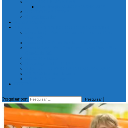
MOTOCICLISMO NEWS
Classificação MotoGP e WSBK 2025
MUNDO DAS LUTAS
Game/Simulador
NOSSA RÁDIO
PRODUTOS E SERVIÇOS QUE OFERECEMOS
Coworking – Escritórios por assinatura em Passo
Fundo/RS
Pousada II em Passo Fundo – Bairro Vergueiro
Pousada Lava Pés – Contêiner – Passo Fundo Rio
Grande do Sul
Banco de VOZES
Hospedagem SITE GRÁTIS
Adquira um SUPERCOMPUTADOR GAME
RÁDIO/Streaming de áudio
PATROCINE esta página
CONTATO
Pesquisar por: