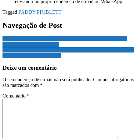
enviando no próprio endereço de e-mail ou WhatsApp
Tagged
PADDY PIMBLETT
Navegação de Post
MOTOCICLISMO NEWS – MOTOGP: Fábio Quartararo vai
trocar de marca de capacete?
MUNDO DAS LUTAS – UFC: As melhores finalizações de 2022
vistas em um ângulo diferente
Deixe um comentário
O seu endereço de e-mail não será publicado.
Campos obrigatórios
são marcados com
*
Comentário
*