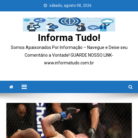
Skip
sábado, agosto 08, 2026
to
content
Informa Tudo!
Somos Apaixonados Por Informação – Navegue e Deixe seu
Comentário a Vontade! GUARDE NOSSO LINK-
www.informatudo.com.br