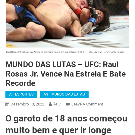
MUNDO DAS LUTAS – UFC: Raul
Rosas Jr. Vence Na Estreia E Bate
Recorde
A - ESPORTES
A3 - MUNDO DAS LUTAS
Ariel
On
Dezembro 13, 2022
Leave A Comment
MUNDO
O garoto de 18 anos começou
DAS
LUTAS
muito bem e quer ir longe
–