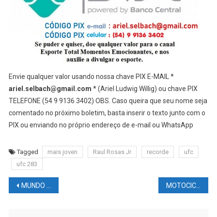
Envie qualquer valor usando nossa chave PIX E-MAIL *
ariel.selbach@gmail.com
* (Ariel Ludwig Willig) ou chave PIX
TELEFONE (54 9 9136 3402) OBS. Caso queira que seu nome seja
comentado no próximo boletim, basta inserir o texto junto com o
PIX ou enviando no próprio endereço de e-mail ou WhatsApp
Tagged
mais joven
Raul Rosas Jr
recorde
ufc
ufc 283
Navegação
MUNDO DAS LUTAS: Paddy Pimblett vs. Jared Gordon no UFC 282. Roubo?
MOTOCICLISMO NEWS – #WSBK: Testes #JEREZ 2023 do World SuperBike
de