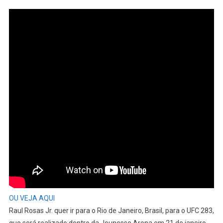
UFC:
Raul
Rosas
Jr.
Vence
Na
Estreia
E
Bate
Recorde
OU VEJA AQUI
Raul Rosas Jr. quer ir para o Rio de Janeiro, Brasil, para o UFC 283,