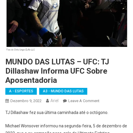
MUNDO DAS LUTAS – UFC: TJ
Dillashaw Informa UFC Sobre
Aposentadoria
A - ESPORTES
A3 - MUNDO DAS LUTAS
Ariel
On
Dezembro 9, 2022
Leave A Comment
MUNDO
TJ Dillashaw fez sua última caminhada até o octógono.
DAS
LUTAS
Michael Wonsover informou na segunda-feira, 5 de dezembro de
–