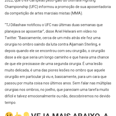
2022, que o ex-campeão peso-galo do Ultimate Fighting
UFC:
Championship (UFC) informou a promoção de sua aposentadoria
TJ
da competição de artes marciais mistas (MMA).
Dillashaw
Informa
“TJ Dillashaw notificou o UFC nas últimas duas semanas que
UFC
planejava se aposentar”, disse Ariel Helwani em vídeo no
Sobre
Aposentadoria
Twitter. “Basicamente, cerca de um mês atrás ele fez uma
cirurgia no ombro saindo da luta contra Aljamain Sterling, e
depois quando ele se encontrou com seu cirurgião, o cirurgião
disse a ele que seria um longo caminho e que havia uma chance
de que ele precisasse de uma segunda cirurgia. É uma lesão
muito delicada, é uma das piores lesões no ombro que aquele
cirurgião em particular já viu e, basicamente, para um cara que
passou por muita coisa nos últimos anos. Sem falar nas múltiplas
cirurgias nos ombros, no joelho, que pareciam uma tarefa muito
difícil e talvez emocionalmente ou não, descobriremos no devido
tempo.