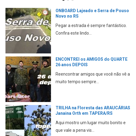
ONBOARD Lajeado e Serra de Pouso
Novo no RS
Pegar a estrada é sempre fantástico.
Confira este lindo...
ENCONTREI os AMIGOS do QUARTE
26 anos DEPOIS
Reencontrar amigos que você não vê a
muito tempo sempre...
TRILHA na Floresta das ARAUCÁRIAS
Janaina Orth em TAPERA/RS
Aqui mostro um lugar muito bonito e
que vale a pena vis...