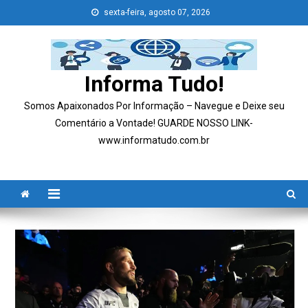
Skip
sexta-feira, agosto 07, 2026
to
content
Informa Tudo!
Somos Apaixonados Por Informação – Navegue e Deixe seu
Comentário a Vontade! GUARDE NOSSO LINK-
www.informatudo.com.br