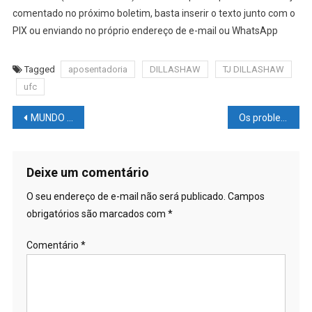
comentado no próximo boletim, basta inserir o texto junto com o
PIX ou enviando no próprio endereço de e-mail ou WhatsApp
Tagged
aposentadoria
DILLASHAW
TJ DILLASHAW
ufc
Navegação
MUNDO DAS LUTAS – UFC: Paulo Borrachinha recusou contrato no UFC e se diz ansioso para ser um agente livre
Os problemas de saúde causados pela carência de vitamina B12
de
Post
Deixe um comentário
O seu endereço de e-mail não será publicado.
Campos
obrigatórios são marcados com
*
Comentário
*