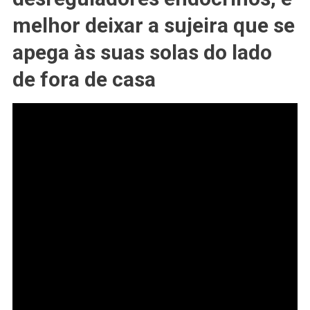
Veio
melhor deixar a sujeira que se
Da
Rua
apega às suas solas do lado
Dentro
De
de fora de casa
Casa:
É
Simplesmente
Nojento
E
Perigoso