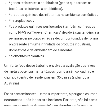
*genes resistentes a antibióticos (genes que tornam as
bactérias resistentes a antibióticos);
*produtos químicos desinfetantes no ambiente doméstico ;
*microplásticos ;
*os produtos químicos perfluorados (também conhecidos
como PFAS ou “forever Chemicals” devido à sua tendência a
permanecer no corpo e não se decompor) usados de forma
onipresente em uma infinidade de produtos industriais,
domésticos e de embalagem de alimentos;
*elementos radioativos .
Um forte foco desse trabalho envolveu a avaliação dos níveis
de metais potencialmente tóxicos (como arsênico, cádmio e
chumbo) dentro de residências em 35 países (incluindo a
Austrália) .
Esses contaminantes – e mais importante, o perigoso chumbo
neurotoxina – são inodoros e incolores. Portanto, não há como
saber se os perigos da exposição ao chumbo estão apenas