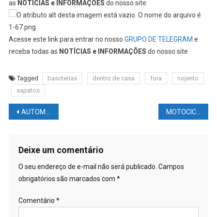
as
NOTÍCIAS e INFORMAÇÕES
do nosso site
Acesse este link para entrar no nosso
GRUPO DE TELEGRAM
e
receba todas as
NOTÍCIAS e INFORMAÇÕES
do nosso site
Tagged
bascterias
dentro de casa
fora
nojento
sapatos
Navegação
AUTOMOBILISMO NEWS – F1: Max Verstappen tem usado uma tática em área cinzenta nas últimas corridas
MOTOCICLISMO NEWS – MOTOGP: GP da Argentina – Confira Aqui Moto3, Moto2 E MotoGP – Narração Português BR
de
Post
Deixe um comentário
O seu endereço de e-mail não será publicado.
Campos
obrigatórios são marcados com
*
Comentário
*