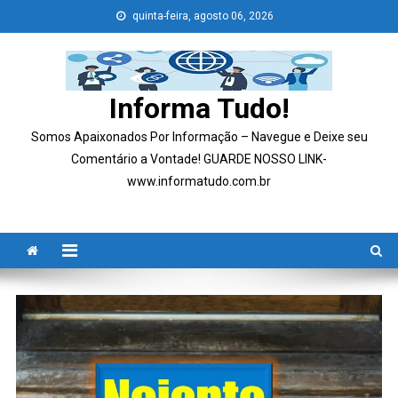
Skip
quinta-feira, agosto 06, 2026
to
content
Informa Tudo!
Somos Apaixonados Por Informação – Navegue e Deixe seu
Comentário a Vontade! GUARDE NOSSO LINK-
www.informatudo.com.br