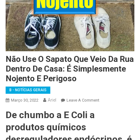
Não Use O Sapato Que Veio Da Rua
Dentro De Casa: É Simplesmente
Nojento E Perigoso
B - NOTÍCIAS GERAIS
Ariel
On
Março 30, 2022
Leave A Comment
Não
De chumbo a E Coli a
Use
O
produtos químicos
Sapato
Que
desreguladores endócrinos, é