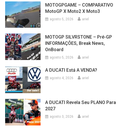
MOTOGPGAME – COMPARATIVO
MotoGP X Moto2 X Moto3
agosto 5, 2026
ariel
MOTOGP SILVRSTONE – Pré-GP
INFORMAÇÔES, Break News,
OnBoard
agosto 5, 2026
ariel
A DUCATI Está A VENDA?
agosto 4, 2026
ariel
A DUCATI Revela Seu PLANO Para
2027
agosto 3, 2026
ariel