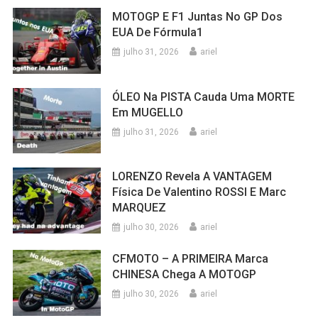
MOTOGP E F1 Juntas No GP Dos
EUA De Fórmula1
julho 31, 2026
ariel
ÓLEO Na PISTA Cauda Uma MORTE
Em MUGELLO
julho 31, 2026
ariel
LORENZO Revela A VANTAGEM
Física De Valentino ROSSI E Marc
MARQUEZ
julho 30, 2026
ariel
CFMOTO – A PRIMEIRA Marca
CHINESA Chega A MOTOGP
julho 30, 2026
ariel