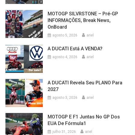
MOTOGP SILVRSTONE – Pré-GP
INFORMAÇÔES, Break News,
OnBoard
agosto 5, 2026
ariel
A DUCATI Está A VENDA?
agosto 4, 2026
ariel
A DUCATI Revela Seu PLANO Para
2027
agosto 3, 2026
ariel
MOTOGP E F1 Juntas No GP Dos
EUA De Fórmula1
julho 31, 2026
ariel