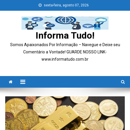
Skip
sexta-feira, agosto 07, 2026
to
content
Informa Tudo!
Somos Apaixonados Por Informação – Navegue e Deixe seu
Comentário a Vontade! GUARDE NOSSO LINK-
www.informatudo.com.br