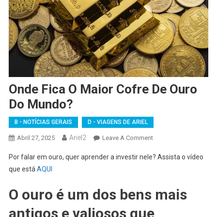
Onde Fica O Maior Cofre De Ouro
Do Mundo?
B - NOTÍCIAS GERAIS
D - VIAGENS DE ARIEL
Ariel2
On
Abril 27, 2025
Leave A Comment
Onde
Por falar em ouro, quer aprender a investir nele? Assista o vídeo
Fica
que está
AQUI
O
Maior
O ouro é um dos bens mais
Cofre
De
antigos e valiosos que
Ouro