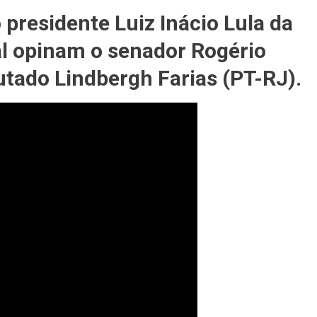
o presidente Luiz Inácio Lula da
o
al opinam o senador Rogério
gh
tado Lindbergh Farias (PT-RJ).
m
ndência