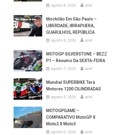
agosto 8, 2026
ariel
Mochilão Em São Paulo –
LIBERDADE, IBIRAPUERA,
GUARULHOS, REPÚBLICA
agosto 8, 2026
ariel
MOTOGP SILVERSTONE – BEZZ
P1 – Resumo Da SEXTA-FEIRA
agosto 7, 2026
ariel
Mundial SUPERBIKE Terá
Motores 1200 CILINDRADAS
agosto 5, 2026
ariel
MOTOGPGAME –
COMPARATIVO MotoGP X
Moto2 X Moto3
agosto 5, 2026
ariel