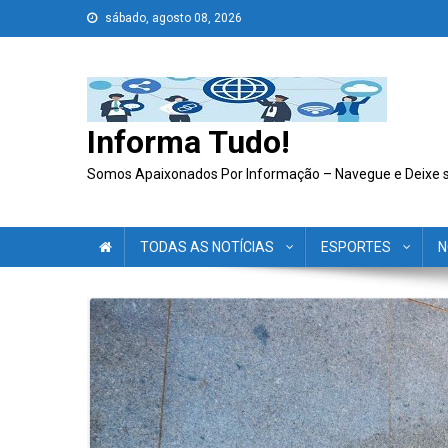
Skip
sábado, agosto 08, 2026
to
content
Informa Tudo!
Somos Apaixonados Por Informação – Navegue e Deixe 
TODAS AS NOTÍCIAS
ESPORTES
N