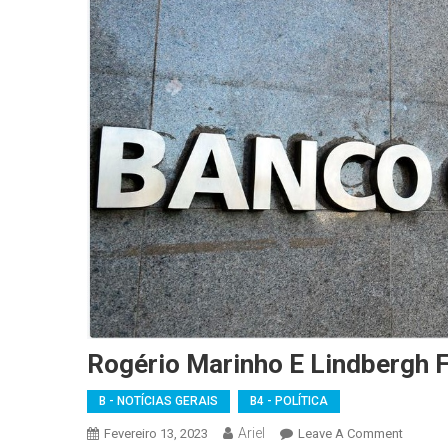
Rogério Marinho E Lindbergh 
B - NOTÍCIAS GERAIS
B4 - POLÍTICA
Ariel
On
Fevereiro 13, 2023
Leave A Comment