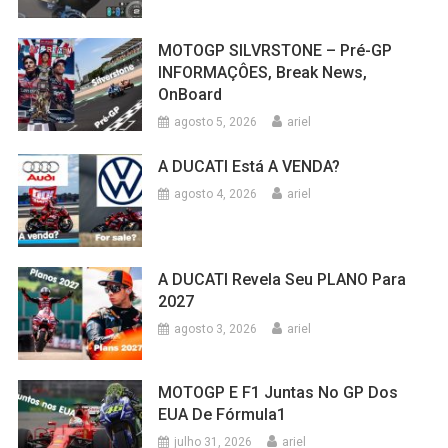
MOTOGP SILVRSTONE – Pré-GP
INFORMAÇÔES, Break News,
OnBoard
agosto 5, 2026
ariel
A DUCATI Está A VENDA?
agosto 4, 2026
ariel
A DUCATI Revela Seu PLANO Para
2027
agosto 3, 2026
ariel
MOTOGP E F1 Juntas No GP Dos
EUA De Fórmula1
julho 31, 2026
ariel