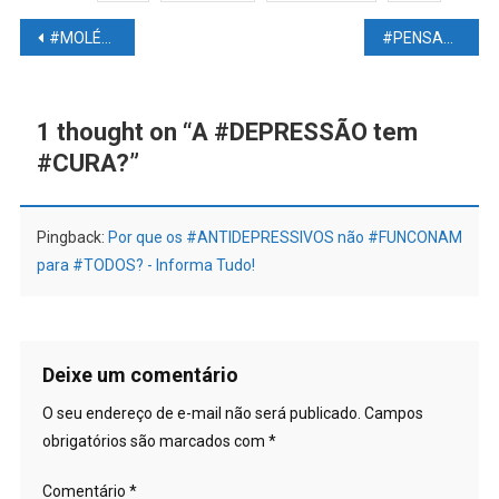
Navegação
#MOLÉCULA recém-descoberta #COMBATE mais de #300 tipos de #BACTÉRIAS resistentes
#PENSAR demais pode #CANSAR o #CÉREBRO
de
Post
1 thought on “
A #DEPRESSÃO tem
#CURA?
”
Pingback:
Por que os #ANTIDEPRESSIVOS não #FUNCONAM
para #TODOS? - Informa Tudo!
Deixe um comentário
O seu endereço de e-mail não será publicado.
Campos
obrigatórios são marcados com
*
Comentário
*