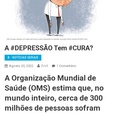
A #DEPRESSÃO Tem #CURA?
B - NOTÍCIAS GERAIS
Ariel
Em
Agosto 20, 2022
1 Comentário
A
A Organização Mundial de
#DEPRESSÃO
Tem
Saúde (OMS) estima que, no
#CURA?
mundo inteiro, cerca de 300
milhões de pessoas sofram