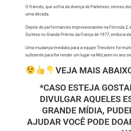
AUTOM
O francês, que sofria da doença de Parkinson, venceu d
NEWS
uma década.
–
F1:
Depois de performances impressionantes na Fórmula 2, el
O
Surtees no Grande Prêmio da França de 1977, embora ele 
Bicamp
Patrick
Uma mudança imediata para a equipe Theodore foi muito ma
Tambay
suficiente para lhe render um lugar na McLaren no ano se
Faleceu
Aos
VEJA MAIS ABAIX
73
Anos.
*CASO ESTEJA GOSTA
DIVULGAR AQUELES E
GRANDE MÍDIA, PUDE
AJUDAR VOCÊ PODE DOA