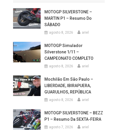
MOTOGP SILVERSTONE –
MARTIN P1 – Resumo Do
SÁBADO
agosto 8, 2026
ariel
MOTOGP Simulador
Silverstone 1/11 –
CAMPEONATO COMPLETO
agosto 8, 2026
ariel
Mochilão Em São Paulo –
LIBERDADE, IBIRAPUERA,
GUARULHOS, REPÚBLICA
agosto 8, 2026
ariel
MOTOGP SILVERSTONE – BEZZ
P1 – Resumo Da SEXTA-FEIRA
agosto 7, 2026
ariel