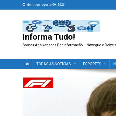
Skip
domingo, agosto 09, 2026
to
content
Informa Tudo!
Somos Apaixonados Por Informação – Navegue e Deixe 
TODAS AS NOTÍCIAS
ESPORTES
N