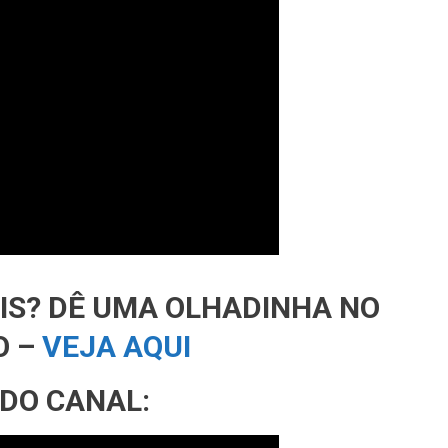
AIS? DÊ UMA OLHADINHA NO
O –
VEJA AQUI
 DO CANAL: