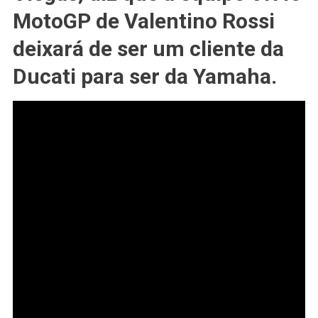
Presidente
MotoGP de Valentino Rossi
Da
deixará de ser um cliente da
#FIM
Garante
Ducati para ser da Yamaha.
Que
#VR46
Mudará
Da
#DUCATI
Para
A
#YAMAHA