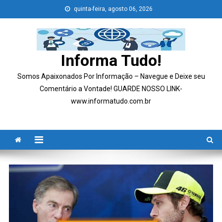
Skip
quinta-feira, agosto 06, 2026
to
content
Informa Tudo!
Somos Apaixonados Por Informação – Navegue e Deixe seu
Comentário a Vontade! GUARDE NOSSO LINK-
www.informatudo.com.br