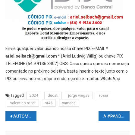
Envie qualquer valor usando nossa chave PIX E-MAIL *
ariel.selbach@gmail.com
* (Ariel Ludwig Willig) ou chave PIX
TELEFONE (54 9 9136 3402) OBS. Caso queira que seu nome seja
comentado no próximo boletim, basta inserir o texto junto com o
PIX ou enviando no próprio endereço de e-mail ou WhatsApp
Tagged
2024
ducati
jorge viegas
rossi
valentino rossi
vr46
yamaha
Navegação
AUTOMOBILISMO NEWS – F1: O bicampeão Patrick Tambay faleceu, aos 73 anos.
A #PANDEMIA envelheceu #CÉREBRO adolescentes
de