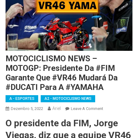
MOTOCICLISMO NEWS –
MOTOGP: Presidente Da #FIM
Garante Que #VR46 Mudará Da
#DUCATI Para A #YAMAHA
A - ESPORTES
A2 - MOTOCICLISMO NEWS
Ariel
On
Dezembro 5, 2022
Leave A Comment
MOTOCICLISMO
O presidente da FIM, Jorge
NEWS
–
Viegas, diz que a equipe VR46
MOTOGP: