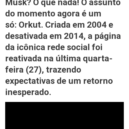
Musk? O que nada! O assunto
Do
do momento agora é um
Orkut
Reativa
só:
Orkut
. Criada em 2004 e
Site
E
desativada em 2014, a página
Diz
da icônica rede social foi
Estar
Trabalhando
reativada na última quarta-
Em
Algo
feira (27), trazendo
Novo
expectativas de um retorno
inesperado.