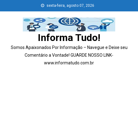
Skip
sexta-feira, agosto 07, 2026
to
content
Informa Tudo!
Somos Apaixonados Por Informação – Navegue e Deixe seu
Comentário a Vontade! GUARDE NOSSO LINK-
www.informatudo.com.br