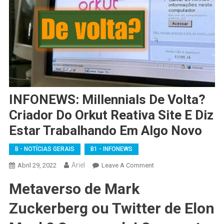
INFONEWS: Millennials De Volta?
Criador Do Orkut Reativa Site E Diz
Estar Trabalhando Em Algo Novo
B - NOTÍCIAS GERAIS
B1 - INFONEWS
Ariel
On
Abril 29, 2022
Leave A Comment
INFONEWS:
Metaverso de Mark
Millennials
De
Zuckerberg ou Twitter de Elon
Volta?
Criador