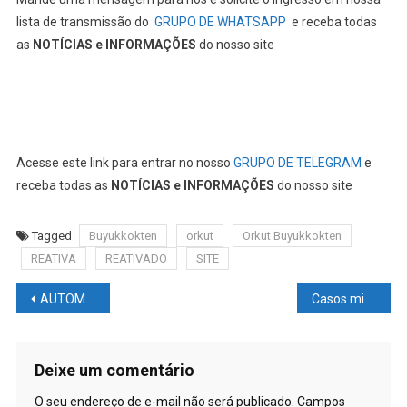
lista de transmissão do
GRUPO DE WHATSAPP
e receba todas
as
NOTÍCIAS e INFORMAÇÕES
do nosso site
Acesse este link para entrar no nosso
GRUPO DE TELEGRAM
e
receba todas as
NOTÍCIAS e INFORMAÇÕES
do nosso site
Tagged
Buyukkokten
orkut
Orkut Buyukkokten
REATIVA
REATIVADO
SITE
Navegação
AUTOMOBILISMO NEWS – BOLETIM F1 #12: diretores de corrida da F1 com #COVID; Hamilton postagem #ENIGMÁTICA; Mercedes #ATUALIZAÇÕES; Ferrari #NOVA asa
Casos misteriosos de hepatite infantil preocupam órgãos de saúde pública
de
Post
Deixe um comentário
O seu endereço de e-mail não será publicado.
Campos