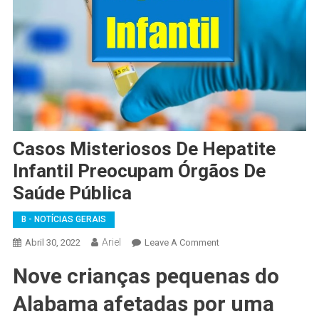
Casos Misteriosos De Hepatite
Infantil Preocupam Órgãos De
Saúde Pública
B - NOTÍCIAS GERAIS
Ariel
On
Abril 30, 2022
Leave A Comment
Casos
Nove crianças pequenas do
Misteriosos
De
Alabama afetadas por uma
Hepatite