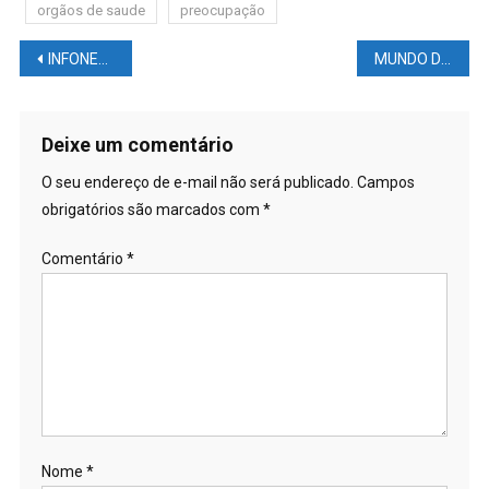
orgãos de saude
preocupação
Navegação
INFONEWS: Millennials de volta? Criador do Orkut reativa site e diz estar trabalhando em algo novo
MUNDO DAS LUTAS – BOLETIM UFC #8: #MCGREGOR zomba de Jake #PAUL; #DURINHO explica por que chorou; destaques e bônus UFC #53;
de
Post
Deixe um comentário
O seu endereço de e-mail não será publicado.
Campos
obrigatórios são marcados com
*
Comentário
*
Nome
*