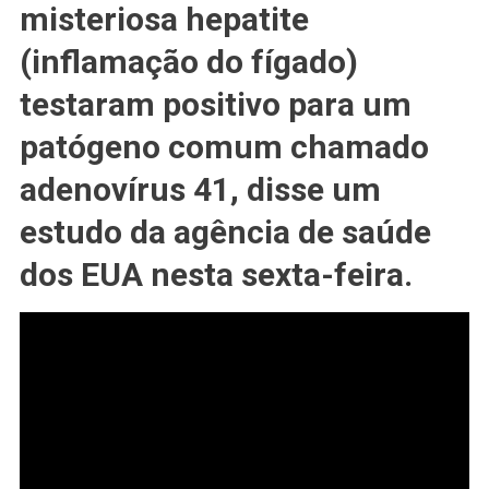
Infantil
misteriosa hepatite
Preocupam
(inflamação do fígado)
Órgãos
De
testaram positivo para um
Saúde
Pública
patógeno comum chamado
adenovírus 41, disse um
estudo da agência de saúde
dos EUA nesta sexta-feira.