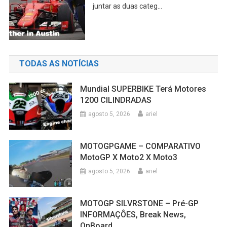
juntar as duas categ...
TODAS AS NOTÍCIAS
Mundial SUPERBIKE Terá Motores
1200 CILINDRADAS
agosto 5, 2026
ariel
MOTOGPGAME – COMPARATIVO
MotoGP X Moto2 X Moto3
agosto 5, 2026
ariel
MOTOGP SILVRSTONE – Pré-GP
INFORMAÇÔES, Break News,
OnBoard