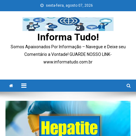
Skip
sexta-feira, agosto 07, 2026
to
content
Informa Tudo!
Somos Apaixonados Por Informação – Navegue e Deixe seu
Comentário a Vontade! GUARDE NOSSO LINK-
www.informatudo.com.br