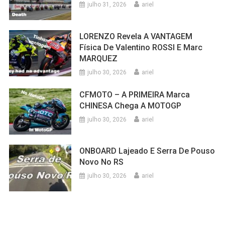
julho 31, 2026
ariel
LORENZO Revela A VANTAGEM
Física De Valentino ROSSI E Marc
MARQUEZ
julho 30, 2026
ariel
CFMOTO – A PRIMEIRA Marca
CHINESA Chega A MOTOGP
julho 30, 2026
ariel
ONBOARD Lajeado E Serra De Pouso
Novo No RS
julho 30, 2026
ariel