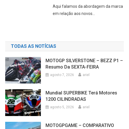
TODAS AS NOTÍCIAS
MOTOGP SILVERSTONE – BEZZ P1 –
Resumo Da SEXTA-FEIRA
agosto 7, 2026
ariel
Mundial SUPERBIKE Terá Motores
1200 CILINDRADAS
agosto 5, 2026
ariel
MOTOGPGAME – COMPARATIVO
MotoGP X Moto2 X Moto3
agosto 5, 2026
ariel
MOTOGP SILVRSTONE – Pré-GP
INFORMAÇÔES, Break News,