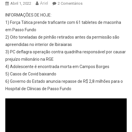
Ariel
Em
Abril 1, 2022
2 Comentários
*LIVE*
INFORMAÇÕES DE HOJE:
01-
1) Força Tática prende traficante com 61 tabletes de maconha
04-
em Passo Fundo
2022
2) Oito toneladas de pinhão retirados antes da permissão são
–
CORRESPONDENTE
apreendidas no interior de Ibiraiaras
ARIEL
3) PC deflagra operação contra quadrilha responsável por causar
SELBACH
prejuízo milionário na RGE
COM
4) Adolescente é encontrada morta em Campos Borges
AS
5) Casos de Covid baixando
INFORMAÇÕES
6) Governo do Estado anuncia repasse de R$ 2,8 milhões para o
DE
Hospital de Clínicas de Passo Fundo
PASSO
FUNDO/RS
E
REGIÃO
–
Acompanhe
As