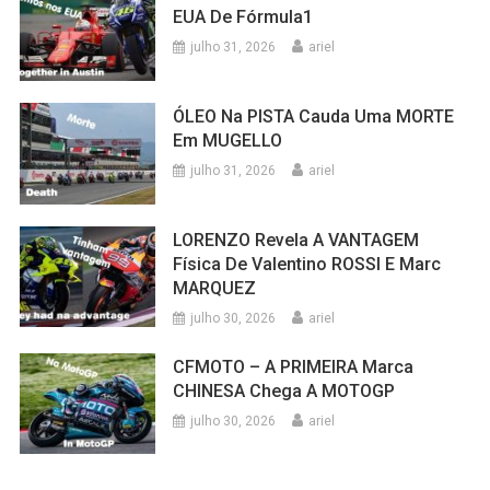
Em MUGELLO
julho 31, 2026
ariel
LORENZO Revela A VANTAGEM
Física De Valentino ROSSI E Marc
MARQUEZ
julho 30, 2026
ariel
CFMOTO – A PRIMEIRA Marca
CHINESA Chega A MOTOGP
julho 30, 2026
ariel
OUÇA NOSSA RÁDIO INFORMATUDO COM OS
MELHORES CLÁSSICOS: