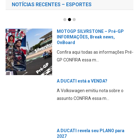
NOTÍCIAS RECENTES – ESPORTES
MOTOGP SILVRSTONE – Pré-GP
INFORMAÇÔES, Break news,
OnBoard
Confira aqui todas as informações Pré-
GP CONFIRA essa m...
A DUCATI está a VENDA?
A Volkswagen emitiu nota sobre o
assunto CONFIRA essa m...
A DUCATI revela seu PLANO para
2027
Aqui falamos da abordagem da marca
em relação aos novos...