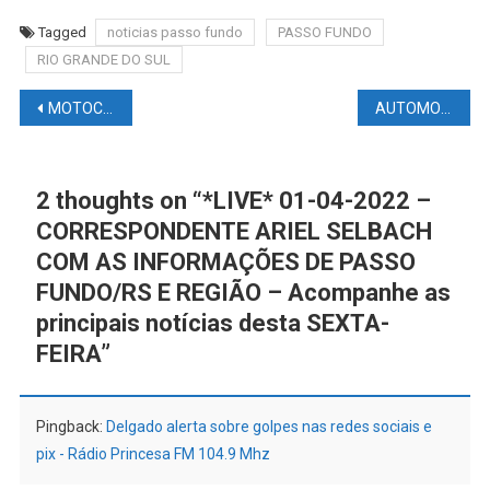
Tagged
noticias passo fundo
PASSO FUNDO
RIO GRANDE DO SUL
Navegação
MOTOCICLISMO NEWS – MOTOGP: Site crava fim da carreira de Marc Márquez! Quem é o favorito para o GP da Argentina?
AUTOMOBILISMO NEWS – F1: Nova montadora na F1; contrato Verstappen; saúde mental de Hamilton e mais.
de
Post
2 thoughts on “
*LIVE* 01-04-2022 –
CORRESPONDENTE ARIEL SELBACH
COM AS INFORMAÇÕES DE PASSO
FUNDO/RS E REGIÃO – Acompanhe as
principais notícias desta SEXTA-
FEIRA
”
Pingback:
Delgado alerta sobre golpes nas redes sociais e
pix - Rádio Princesa FM 104.9 Mhz