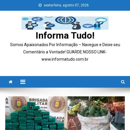
Skip
sexta-feira, agosto 07, 2026
to
content
Informa Tudo!
Somos Apaixonados Por Informação – Navegue e Deixe seu
Comentário a Vontade! GUARDE NOSSO LINK-
www.informatudo.com.br