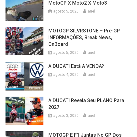
OnBoard
agosto 5, 2026
ariel
A DUCATI Está A VENDA?
agosto 4, 2026
ariel
A DUCATI Revela Seu PLANO Para
2027
agosto 3, 2026
ariel
MOTOGP E F1 Juntas No GP Dos
EUA De Fórmula1
julho 31, 2026
ariel
ÓLEO Na PISTA Cauda Uma MORTE