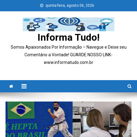
Skip
quinta-feira, agosto 06, 2026
to
content
Informa Tudo!
Somos Apaixonados Por Informação – Navegue e Deixe seu
Comentário a Vontade! GUARDE NOSSO LINK-
www.informatudo.com.br