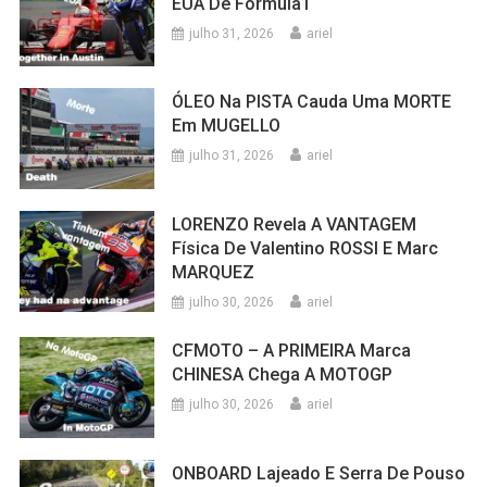
EUA De Fórmula1
julho 31, 2026
ariel
ÓLEO Na PISTA Cauda Uma MORTE
Em MUGELLO
julho 31, 2026
ariel
LORENZO Revela A VANTAGEM
Física De Valentino ROSSI E Marc
MARQUEZ
julho 30, 2026
ariel
CFMOTO – A PRIMEIRA Marca
CHINESA Chega A MOTOGP
julho 30, 2026
ariel
ONBOARD Lajeado E Serra De Pouso