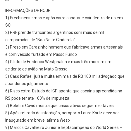
*LIVE*
INFORMAÇÕES DE HOJE:
04-
1) Erechinense morre após carro capotar e cair dentro de rio em
04-
SC
2022
2) PRF prende traficantes argentinos com mais de mil
–
CORRESPONDENTE
comprimidos de “Boa Noite Cinderela”
ARIEL
3) Preso em Carazinho homem que fabricava armas artesanais
SELBACH
e com veículo furtado em Passo Fundo
COM
4) Piloto de Frederico Westphalen e mais três morrem em
AS
acidente de avião no Mato Grosso
INFORMAÇÕES
5) Caso Rafael: juíza multa em mais de R$ 100 mil advogado que
DE
abandonou julgamento
PASSO
6) Risco extra: Estudo do IGP aponta que cocaína apreendida no
FUNDO/RS
RS pode ter até 100% de impureza
E
7) Boletim Covid mostra que casos ativos seguem estáveis
REGIÃO
8) Após retirada de interdição, aeroporto Lauro Kortz deve ser
–
Acompanhe
inaugurado em breve, afirma Wesp
As
9) Marcos Cavalheiro Júnior é heptacampeão do World Series –