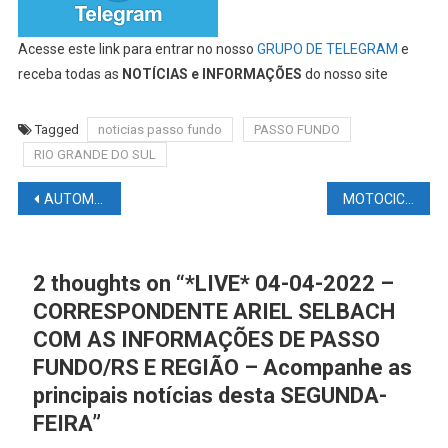
Acesse este link para entrar no nosso
GRUPO DE TELEGRAM
e
receba todas as
NOTÍCIAS e INFORMAÇÕES
do nosso site
Tagged
noticias passo fundo
PASSO FUNDO
RIO GRANDE DO SUL
Navegação
AUTOMOBILISMO NEWS – F1: Mudanças no GP da Austrália; GP de Mônaco sob pressão; GP da Malásia pode não retornar
MOTOCICLISMO NEWS – MOTOGP: Márquez em Austin? Pos Termas Quartararo e Dovi explicam! Diogo Moreira muito bem! Mundial Super Bike vai começar! Resultado do Valentino Rossi
de
Post
2 thoughts on “
*LIVE* 04-04-2022 –
CORRESPONDENTE ARIEL SELBACH
COM AS INFORMAÇÕES DE PASSO
FUNDO/RS E REGIÃO – Acompanhe as
principais notícias desta SEGUNDA-
FEIRA
”