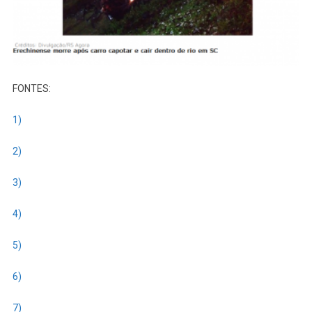
FONTES:
1)
2)
3)
4)
5)
6)
7)