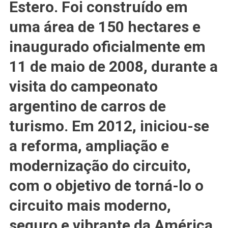
Em
Estero. Foi construído em
Termas
uma área de 150 hectares e
E
ATUALIZAÇÕES
inaugurado oficialmente em
11 de maio de 2008, durante a
visita do campeonato
argentino de carros de
turismo. Em 2012, iniciou-se
a reforma, ampliação e
modernização do circuito,
com o objetivo de torná-lo o
circuito mais moderno,
seguro e vibrante da América