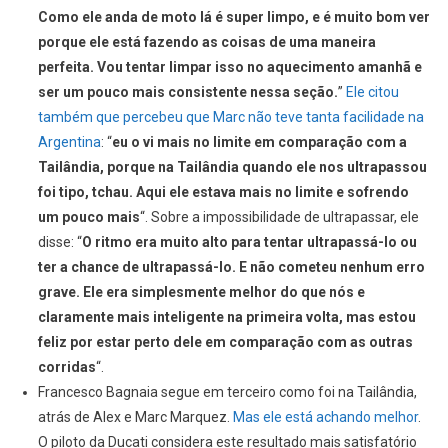
Como ele anda de moto lá é super limpo, e é muito bom ver
porque ele está fazendo as coisas de uma maneira
perfeita. Vou tentar limpar isso no aquecimento amanhã e
ser um pouco mais consistente nessa seção.
”
Ele citou
também que percebeu que Marc não teve tanta facilidade na
Argentina
: “
eu o vi mais no limite em comparação com a
Tailândia, porque na Tailândia quando ele nos ultrapassou
foi tipo, tchau. Aqui ele estava mais no limite e sofrendo
um pouco mais
“. Sobre a impossibilidade de ultrapassar, ele
disse: “
O ritmo era muito alto para tentar ultrapassá-lo ou
ter a chance de ultrapassá-lo. E não cometeu nenhum erro
grave. Ele era simplesmente melhor do que nós e
claramente mais inteligente na primeira volta, mas estou
feliz por estar perto dele em comparação com as outras
corridas
“.
Francesco Bagnaia segue em terceiro como foi na Tailândia,
atrás de Alex e Marc Marquez.
Mas ele está achando melhor
.
O piloto da Ducati considera este resultado mais satisfatório