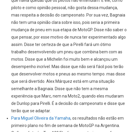
que havia quedas que os pilotos não entendiam. E ele, como
piloto e como opinião pessoal, não gosta dessa mudança,
mas respeita a decisão do campeonato. Por sua vez, Bagnaia
não tem uma opinião clara sobre isso, pois seria a primeira
mudança de pneu em sua etapa de MotoGP. Disse não saber o
que pensar, por esse motivo de nunca ter experimentado algo
assim. Disse ter certeza de que a Pirelli fará um ótimo
trabalho desenvolvendo um pneu que combina bem com as
motos. Disse que a Michelin foi muito bem e alcançou um
desempenho incrível. Mas disse que não será fácil pois terão
que desenvolver motos e pneus ao mesmo tempo. mas disse
que será divertido. Alex Márquez está em uma situação
semelhante a Bagnaia. Disse que não tem a mesma
experiência que Marc, nem na Moto2, quando eles mudaram
de Dunlop para Pirelli. É a decisão do campeonato e disse que
terão que se adaptar.
Para Miguel Oliveira da Yamaha
, os resultados não estão em
primeiro plano no fim de semana de MotoGP na Argentina.