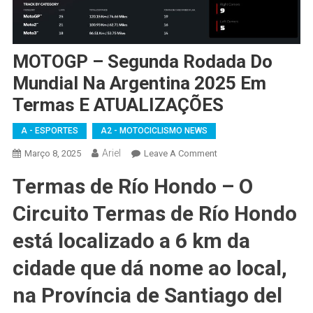
MOTOGP – Segunda Rodada Do
Mundial Na Argentina 2025 Em
Termas E ATUALIZAÇÕES
A - ESPORTES
A2 - MOTOCICLISMO NEWS
Ariel
On
Março 8, 2025
Leave A Comment
MOTOGP
Termas de Río Hondo – O
–
Segunda
Circuito Termas de Río Hondo
Rodada
Do
está localizado a 6 km da
Mundial
cidade que dá nome ao local,
Na
Argentina
na Província de Santiago del
2025