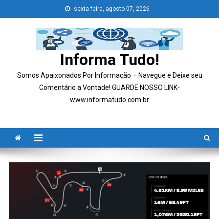
Skip
sexta-feira, agosto 07, 2026
to
content
Informa Tudo!
Somos Apaixonados Por Informação – Navegue e Deixe seu
Comentário a Vontade! GUARDE NOSSO LINK-
www.informatudo.com.br