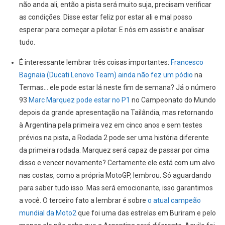
não anda ali, então a pista será muito suja, precisam verificar
as condições. Disse estar feliz por estar ali e mal posso
esperar para começar a pilotar. E nós em assistir e analisar
tudo.
É interessante lembrar três coisas importantes:
Francesco
Bagnaia (Ducati Lenovo Team) ainda não fez um pódio
na
Termas… ele pode estar lá neste fim de semana? Já o número
93
Marc Marquez pode estar no P1
no Campeonato do Mundo
depois da grande apresentação na Tailândia, mas retornando
à Argentina pela primeira vez em cinco anos e sem testes
prévios na pista, a Rodada 2 pode ser uma história diferente
da primeira rodada. Marquez será capaz de passar por cima
disso e vencer novamente? Certamente ele está com um alvo
nas costas, como a própria MotoGP, lembrou. Só aguardando
para saber tudo isso. Mas será emocionante, isso garantimos
a você. O terceiro fato a lembrar é sobre
o atual campeão
mundial da Moto2
que foi uma das estrelas em Buriram e pelo