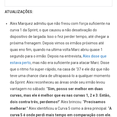
ATUALIZAÇÕES:
Alex Marquez admitiu que não freou com força suficiente na
curva 1 da Sprint, o que causou a não desativação do
dispositivo de largada. Isso o fez perder tempo, até chegar a
próxima frenagem. Depois vimos os irmãos próximos até
quas eno fim, quando na ultima volta Marc abriu quase 1
segundo para o irmão. Depois na entrevista,
Alex disse que
estava perto
, mas não era suficiente para atacar Marc. Disse
que o ritmo foi super-rápido, na casa de ‘37 e ele diz que não
teve uma chance clara de ultrapassá-lo a qualquer momento
da Sprint. Alex reconheceu as áreas onde seu irmão levou
vantagem no sábado: “
Sim, posso ser melhor em duas
curvas, mas ele é melhor que eu nas curvas 1, 2 e 3. Então,
dois contra três, perdemos!
” Alex brincou. “
Precisamos
melhorar
.” Alex identificou a Curva 5 como a área principal. “
A
curva 5 é onde perdi mais tempo em comparação com ele.