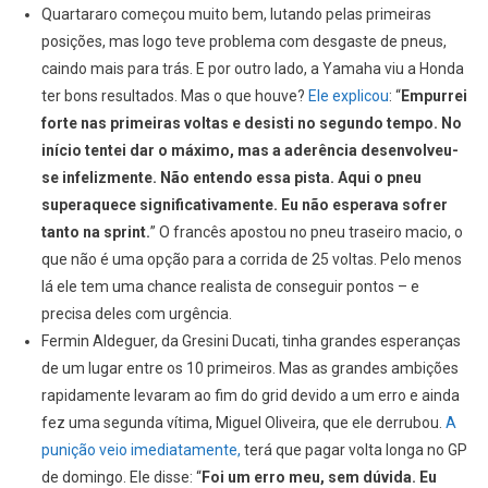
Quartararo começou muito bem, lutando pelas primeiras
posições, mas logo teve problema com desgaste de pneus,
caindo mais para trás. E por outro lado, a Yamaha viu a Honda
ter bons resultados. Mas o que houve?
Ele explicou
: “
Empurrei
forte nas primeiras voltas e desisti no segundo tempo. No
início tentei dar o máximo, mas a aderência desenvolveu-
se infelizmente.
Não entendo essa pista. Aqui o pneu
superaquece significativamente. Eu não esperava sofrer
tanto na sprint.
” O francês apostou no pneu traseiro macio, o
que não é uma opção para a corrida de 25 voltas. Pelo menos
lá ele tem uma chance realista de conseguir pontos – e
precisa deles com urgência.
Fermin Aldeguer, da Gresini Ducati, tinha grandes esperanças
de um lugar entre os 10 primeiros. Mas as grandes ambições
rapidamente levaram ao fim do grid devido a um erro e ainda
fez uma segunda vítima, Miguel Oliveira, que ele derrubou.
A
punição veio imediatamente,
terá que pagar volta longa no GP
de domingo. Ele disse: “
Foi um erro meu, sem dúvida. Eu