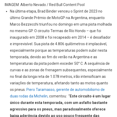
IMAGEM: Alberto Nevado / Red Bull Content Pool
Na última etapa, Brad Binder venceu o Sprint de 2023 no
último Grande Prêmio de MotoGP na Argentina, enquanto
Marco Bezzecchi triunfou no domingo em uma pista molhada
no mesmo GP. O circuito Termas de Río Hondo – que foi
inaugurado em 2008 e foi recapeado em 2014 – é desafiador
e imprevisível. Sua pista de 4.806 quilômetros é implacável,
especialmente porque as temperaturas podem subir nesta
temporada, devido ao fim do verão na Argentina e as
temperaturas da pista podem exceder 50° C. A sequência de
curvas e as zonas de frenagem subsequentes, especialmente
no final da longa reta de 1.078 metros, irão intensificam as
variações de temperatura, afetando tanto as motos quanto
os pneus.
Piero Taramasso, gerente de automobilismo de
duas rodas da Michelin,
comentou: “
Este circuito é um lugar
único durante esta temporada, com um asfalto bastante
agressivo para os pneus, mas paradoxalmente oferece
baixa aderência devido ao uso pouco frequente das