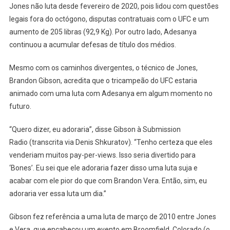
Jones não luta desde fevereiro de 2020, pois lidou com questões
legais fora do octógono, disputas contratuais com o UFC e um
aumento de 205 libras (92,9 Kg). Por outro lado, Adesanya
continuou a acumular defesas de título dos médios.
Mesmo com os caminhos divergentes, o técnico de Jones,
Brandon Gibson, acredita que o tricampeão do UFC estaria
animado com uma luta com Adesanya em algum momento no
futuro.
“Quero dizer, eu adoraria”, disse Gibson à Submission
Radio (transcrita via Denis Shkuratov). “Tenho certeza que eles
venderiam muitos pay-per-views. Isso seria divertido para
‘Bones’. Eu sei que ele adoraria fazer disso uma luta suja e
acabar com ele pior do que com Brandon Vera. Então, sim, eu
adoraria ver essa luta um dia.”
Gibson fez referência a uma luta de março de 2010 entre Jones
e Vera, que encabeçou um evento em Broomfield, Colorado (o