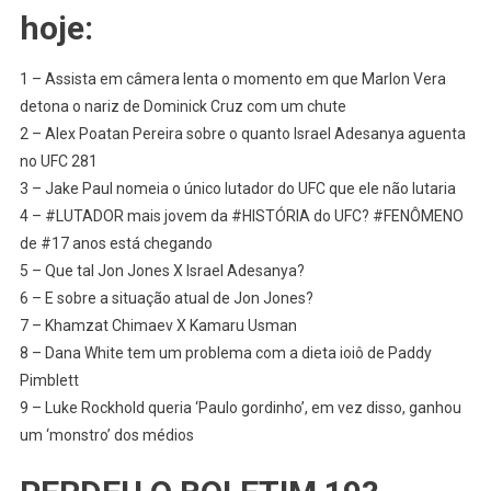
LUTAS
hoje:
–
UFC:
1 – Assista em câmera lenta o momento em que Marlon Vera
Boletim
detona o nariz de Dominick Cruz com um chute
#20
2 – Alex Poatan Pereira sobre o quanto Israel Adesanya aguenta
–
Câmera
no UFC 281
#LENTA
3 – Jake Paul nomeia o único lutador do UFC que ele não lutaria
Marlon
4 – #LUTADOR mais jovem da #HISTÓRIA do UFC? #FENÔMENO
Vera;
de #17 anos está chegando
#POATAN
5 – Que tal Jon Jones X Israel Adesanya?
X
6 – E sobre a situação atual de Jon Jones?
#ADESANYA;
7 – Khamzat Chimaev X Kamaru Usman
Lutador
8 – Dana White tem um problema com a dieta ioiô de Paddy
De
Pimblett
#17
9 – Luke Rockhold queria ‘Paulo gordinho’, em vez disso, ganhou
Anos;
um ‘monstro’ dos médios
#JONES
X
Adesanya?