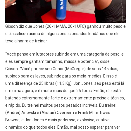
Gibson diz que Jones (26-1 MMA, 20-1 UFC) ganhou muito peso e
o classificou acima de alguns pesos pesados ​​lendários que ele
teve a honra de treinar.
“Você pensa em lutadores subindo em uma categoria de peso, e
eles sempre ganham tamanho, massa e potência”, disse
Gibson. “Você parece seu Conor (McGregor) de seus 145 dias,
subindo para os leves, subindo para os meio-médios. E isso é
uma diferença de 25 libras (11,3 Kg). Jon Jones, seu peso está lá
em cima agora, e é muito mais do que 25 libras. Então, ele está
batendo extremamente forte e extremamente preciso e técnico,
e rápido. Eu treinei muitos pesos pesados ​​incríveis. Eu treinei
(Andrei) Arlovski e (Alistair) Overeem e Frank Mir e Travis
Browne, e Jon Jones é mais poderoso, explosivo, criativo,
dinâmico do que todos eles. Então, mal posso esperar para ver