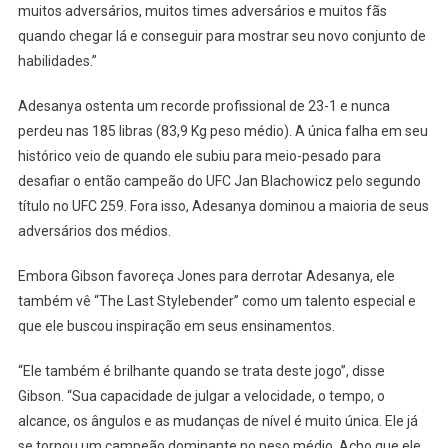
muitos adversários, muitos times adversários e muitos fãs
quando chegar lá e conseguir para mostrar seu novo conjunto de
habilidades.”
Adesanya ostenta um recorde profissional de 23-1 e nunca
perdeu nas 185 libras (83,9 Kg peso médio). A única falha em seu
histórico veio de quando ele subiu para meio-pesado para
desafiar o então campeão do UFC Jan Blachowicz pelo segundo
título no UFC 259. Fora isso, Adesanya dominou a maioria de seus
adversários dos médios.
Embora Gibson favoreça Jones para derrotar Adesanya, ele
também vê “The Last Stylebender” como um talento especial e
que ele buscou inspiração em seus ensinamentos.
“Ele também é brilhante quando se trata deste jogo”, disse
Gibson. “Sua capacidade de julgar a velocidade, o tempo, o
alcance, os ângulos e as mudanças de nível é muito única. Ele já
se tornou um campeão dominante no peso médio. Acho que ele