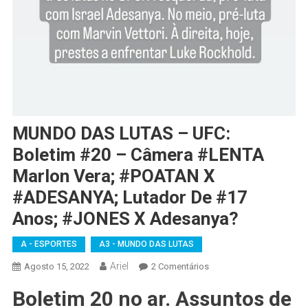
MUNDO DAS LUTAS – UFC:
Boletim #20 – Câmera #LENTA
Marlon Vera; #POATAN X
#ADESANYA; Lutador De #17
Anos; #JONES X Adesanya?
A - ESPORTES
A3 - MUNDO DAS LUTAS
Ariel
Em
Agosto 15, 2022
2 Comentários
MUNDO
Boletim 20 no ar. Assuntos de
DAS