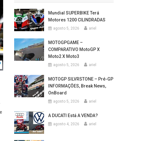
Mundial SUPERBIKE Terá
Motores 1200 CILINDRADAS
agosto 5, 2026
ariel
MOTOGPGAME –
COMPARATIVO MotoGP X
Moto2 X Moto3
agosto 5, 2026
ariel
MOTOGP SILVRSTONE – Pré-GP
INFORMAÇÔES, Break News,
OnBoard
agosto 5, 2026
ariel
r
ue
A DUCATI Está A VENDA?
agosto 4, 2026
ariel