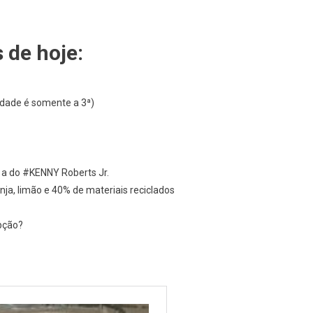
MO
 de hoje:
rdade é somente a 3ª)
 do #KENNY Roberts Jr.
nja, limão e 40% de materiais reciclados
opção?