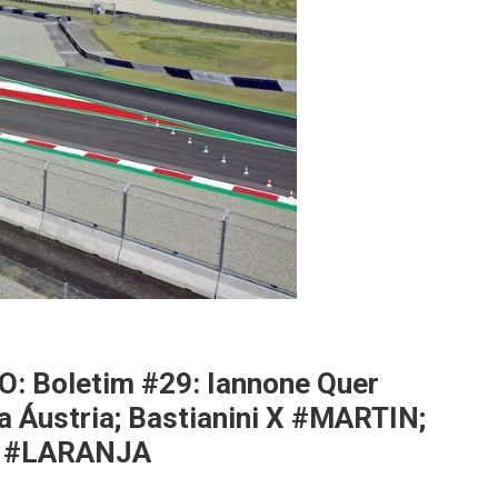
Boletim #29: Iannone Quer
Áustria; Bastianini X #MARTIN;
e #LARANJA