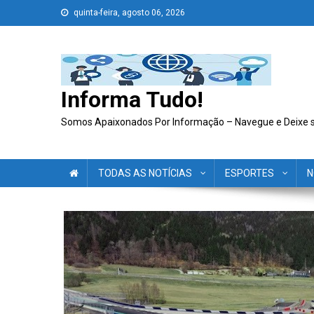
Skip
quinta-feira, agosto 06, 2026
to
content
Informa Tudo!
Somos Apaixonados Por Informação – Navegue e Deixe 
TODAS AS NOTÍCIAS
ESPORTES
N