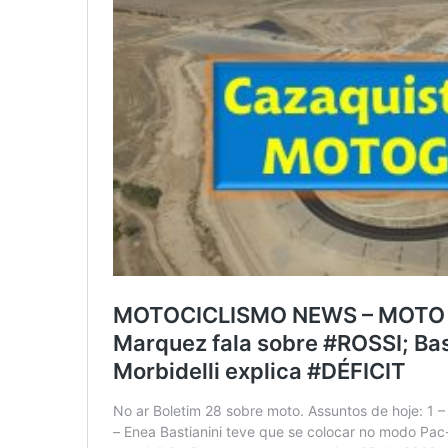
De
Casca
De
#LARANJA