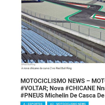
MOTOCICLISMO NEWS – MOTO: 
#VOLTAR; Nova #CHICANE Nna 
#PNEUS Michelin De Casca D
A - ESPORTES
A2 - MOTOCICLISMO NEWS