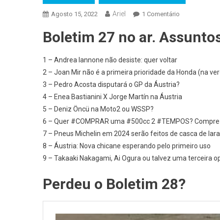
Ariel
Em
Agosto 15, 2022
1 Comentário
MOTOCICLIS
Boletim 27 no ar. Assuntos
NEWS
–
MOTO:
1 – Andrea Iannone não desiste: quer voltar
Boletim
2 – Joan Mir não é a primeira prioridade da Honda (na ve
#29:
3 – Pedro Acosta disputará o GP da Áustria?
Iannone
4 – Enea Bastianini X Jorge Martín na Áustria
Quer
5 – Deniz Öncü na Moto2 ou WSSP?
#VOLTAR;
6 – Quer #COMPRAR uma #500cc 2 #TEMPOS? Compre a
Nova
7 – Pneus Michelin em 2024 serão feitos de casca de lara
#CHICANE
8 – Áustria: Nova chicane esperando pelo primeiro uso
Nna
9 – Takaaki Nakagami, Ai Ogura ou talvez uma terceira 
Áustria;
Bastianini
Perdeu o Boletim 28?
X
#MARTIN;
#PNEUS
Michelin