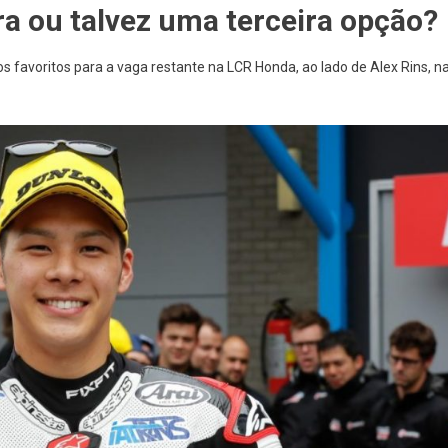
a ou talvez uma terceira opção?
 favoritos para a vaga restante na LCR Honda, ao lado de Alex Rins, n