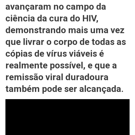
#HIV
avançaram no campo da
E
Outra
ciência da cura do HIV,
Está
demonstrando mais uma vez
Em
#REMISSÃO
que livrar o corpo de todas as
A
Longo
cópias de vírus viáveis ​​é
Prazo
realmente possível, e que a
remissão viral duradoura
também pode ser alcançada.