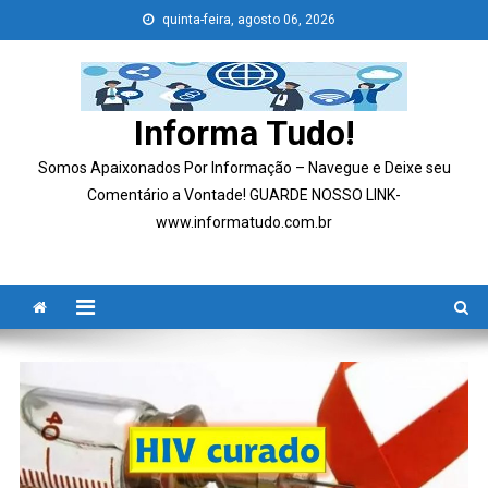
Skip
quinta-feira, agosto 06, 2026
to
content
Informa Tudo!
Somos Apaixonados Por Informação – Navegue e Deixe seu
Comentário a Vontade! GUARDE NOSSO LINK-
www.informatudo.com.br