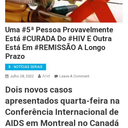
Uma #5ª Pessoa Provavelmente
Está #CURADA Do #HIV E Outra
Está Em #REMISSÃO A Longo
Prazo
B - NOTÍCIAS GERAIS
Ariel
On
Julho 28, 2022
Leave A Comment
Uma
Dois novos casos
#5ª
Pessoa
apresentados quarta-feira na
Provavelmente
Está
Conferência Internacional de
#CURADA
AIDS em Montreal no Canadá
Do