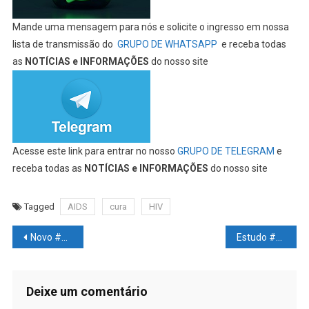
Mande uma mensagem para nós e solicite o ingresso em nossa
lista de transmissão do
GRUPO DE WHATSAPP
e receba todas
as
NOTÍCIAS e INFORMAÇÕES
do nosso site
Acesse este link para entrar no nosso
GRUPO DE TELEGRAM
e
receba todas as
NOTÍCIAS e INFORMAÇÕES
do nosso site
Tagged
AIDS
cura
HIV
Navegação
Novo #ESTUDO aponta quanto #EXERCÍCIO precisamos para #VIVER mais
Estudo #GENÉTICO demonstra que o #ALCOOL acelera o #ENVELHECIMENTO biológico
de
Post
Deixe um comentário