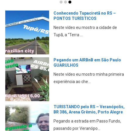
Mochilão em São Paulo –
LIBERDADE, IBIRAPUERA,
GUARULHOS, REPÚBLICA
Mais uma viagem fantástica a Dão
Paulo. Acompanhe nos c...
ONBOARD Lajeado e Serra de Pouso
Novo no RS
Pegar a estrada é sempre fantástico.
Confira este lindo...
ENCONTREI os AMIGOS do QUARTE
26 anos DEPOIS
Reencontrar amigos que você não vê a
muito tempo sempre...