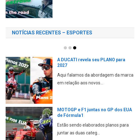
NOTÍCIAS RECENTES – ESPORTES
MOTOGP SILVERSTONE – MARTIN
P1 – Resumo do SÁBADO
Jorge Martin é o melhor Aprilia do
sábado, com Marc Mar...
MOTOGP SILVERSTONE – BEZZ P1 –
Resumo da SEXTA-FEIRA
Bezzecchi da Aprilia demonstra o
velho ritmo na sexta-f...