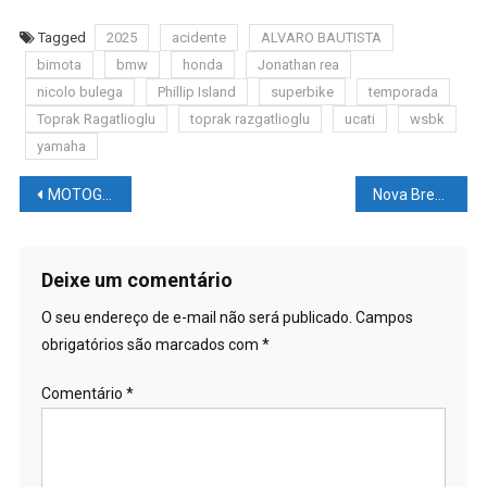
Tagged
2025
acidente
ALVARO BAUTISTA
bimota
bmw
honda
Jonathan rea
nicolo bulega
Phillip Island
superbike
temporada
Toprak Ragatlioglu
toprak razgatlioglu
ucati
wsbk
yamaha
Navegação
MOTOGP: Testes oficiais Tailândia – Confira os tempos finais
Nova Brescia/RS – 15 lugares que vale a pena conhecer
de
Post
Deixe um comentário
O seu endereço de e-mail não será publicado.
Campos
obrigatórios são marcados com
*
Comentário
*