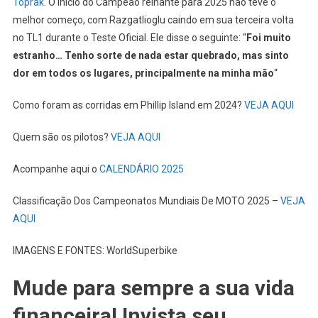
Toprak
. O início do Campeão reinante para 2025 não teve o
melhor começo, com Razgatlioglu caindo em sua terceira volta
no TL1 durante o Teste Oficial. Ele disse o seguinte: “
Foi muito
estranho… Tenho sorte de nada estar quebrado, mas sinto
dor em todos os lugares, principalmente na minha mão
“
Como foram as corridas em Phillip Island em 2024?
VEJA AQUI
Quem são os pilotos?
VEJA AQUI
Acompanhe aqui o
CALENDÁRIO 2025
Classificação Dos Campeonatos Mundiais De MOTO 2025 –
VEJA
AQUI
IMAGENS E FONTES: WorldSuperbike
Mude para sempre a sua vida
financeira! Invista seu