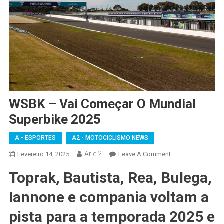
WSBK – Vai Começar O Mundial
Superbike 2025
A - ESPORTES
A2 - MOTOCICLISMO NEWS
Ariel2
On
Fevereiro 14, 2025
Leave A Comment
WSBK
Toprak, Bautista, Rea, Bulega,
–
Vai
Iannone e compania voltam a
Começar
O
pista para a temporada 2025 e
Mundial