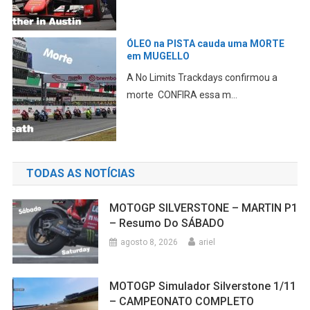
Mundial SUPERBIKE terá motores
1200 CILINDRADAS
O WorldSBK anunciou oficialmente
uma série de alteraçõe...
TODAS AS NOTÍCIAS
MOTOGP SILVERSTONE – MARTIN P1
– Resumo Do SÁBADO
agosto 8, 2026
ariel
MOTOGP Simulador Silverstone 1/11
– CAMPEONATO COMPLETO