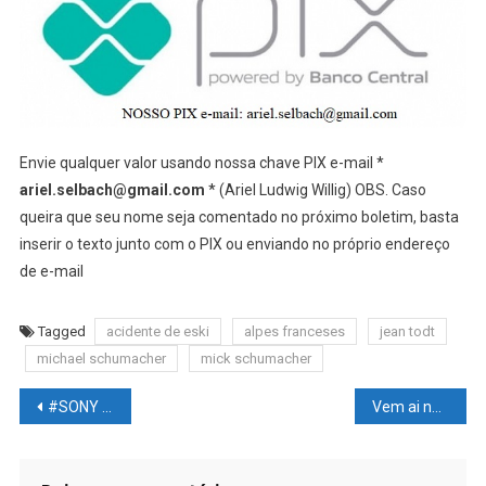
Envie qualquer valor usando nossa chave PIX e-mail *
ariel.selbach@gmail.com
* (Ariel Ludwig Willig) OBS. Caso
queira que seu nome seja comentado no próximo boletim, basta
inserir o texto junto com o PIX ou enviando no próprio endereço
de e-mail
Tagged
acidente de eski
alpes franceses
jean todt
michael schumacher
mick schumacher
Navegação
#SONY é #PROCESSADA sob acusação de esconder #PROBLEMA crônico no #PLAYSTATION 5
Vem ai novo avião #SUPERSÔNICO de #PASSAGEIROS, ultra rápido e com mais #MOTORES
de