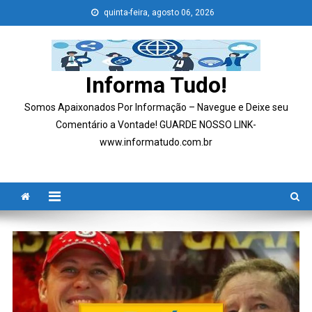
Skip
quinta-feira, agosto 06, 2026
to
content
Informa Tudo!
Somos Apaixonados Por Informação – Navegue e Deixe seu
Comentário a Vontade! GUARDE NOSSO LINK-
www.informatudo.com.br