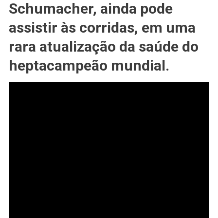
Schumacher, ainda pode
Está
#ASSISTINDO
assistir às corridas, em uma
Às
Corridas
rara atualização da saúde do
De
heptacampeão mundial.
#F1