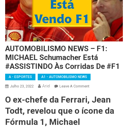
AUTOMOBILISMO NEWS – F1:
MICHAEL Schumacher Está
#ASSISTINDO Às Corridas De #F1
A - ESPORTES
A1 - AUTOMOBILISMO NEWS
Ariel
On
Julho 23, 2022
Leave A Comment
AUTOMOBILISMO
O ex-chefe da Ferrari, Jean
NEWS
–
Todt, revelou que o ícone da
F1:
MICHAEL
Fórmula 1, Michael
Schumacher