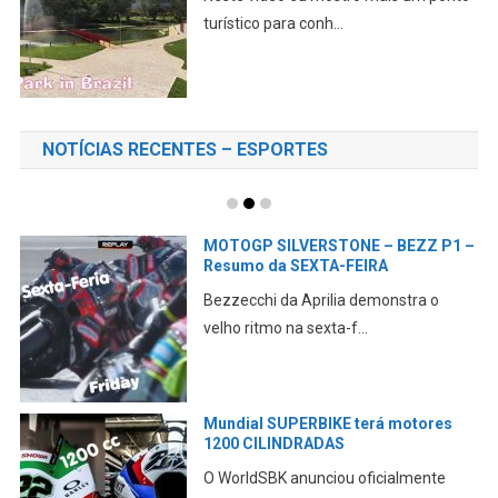
NOTÍCIAS RECENTES – ESPORTES
MOTOGP SILVRSTONE – Pré-GP
INFORMAÇÔES, Break news,
OnBoard
Confira aqui todas as informações Pré-
GP CONFIRA essa m...
A DUCATI está a VENDA?
A Volkswagen emitiu nota sobre o
assunto CONFIRA essa m...
A DUCATI revela seu PLANO para
2027
Aqui falamos da abordagem da marca
em relação aos novos...