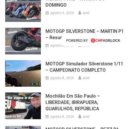
agosto 8, 2026
ariel
Mochilão Em São Paulo –
LIBERDADE, IBIRAPUERA,
GUARULHOS, REPÚBLICA
agosto 8, 2026
ariel
POWERED BY
MOTOGP SILVERSTONE – BEZZ P1 –
Resumo Da SEXTA-FEIRA
agosto 7, 2026
ariel
Mundial SUPERBIKE Terá Motores
1200 CILINDRADAS
agosto 5, 2026
ariel
MOTOGPGAME – COMPARATIVO
MotoGP X Moto2 X Moto3