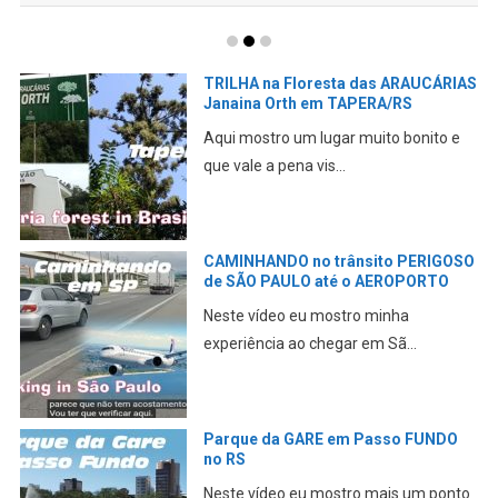
Conhecendo Tupaciretã no RS –
PONTOS TURÍSTICOS
Neste vídeo eu mostro a cidade de
Tupã, a “Terra ...
Pegando um AIRBnB em São Paulo
GUARULHOS
Neste vídeo eu mostro minha primeira
experiência ao che...
TURISTANDO pelo RS – Veranópolis,
BR 386, Arena Grêmio, Porto Alegre
Pegando a estrada em Passo Fundo,
passando por Veranópo...