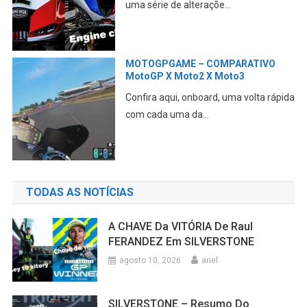
TODAS AS NOTÍCIAS
A CHAVE Da VITÓRIA De Raul
FERANDEZ Em SILVERSTONE
agosto 10, 2026
ariel
SILVERSTONE – Resumo Do
DOMINGO
agosto 9, 2026
ariel
MOTOGP SILVERSTONE – MARTIN P1
– Resumo Do SÁBADO
agosto 8, 2026
ariel
MOTOGP Simulador Silverstone 1/11
– CAMPEONATO COMPLETO