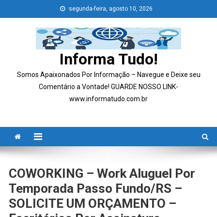
Skip
segunda-feira, agosto 10, 2026
to
content
Informa Tudo!
Somos Apaixonados Por Informação – Navegue e Deixe seu
Comentário a Vontade! GUARDE NOSSO LINK-
www.informatudo.com.br
COWORKING – Work Aluguel Por
Temporada Passo Fundo/RS –
SOLICITE UM ORÇAMENTO –