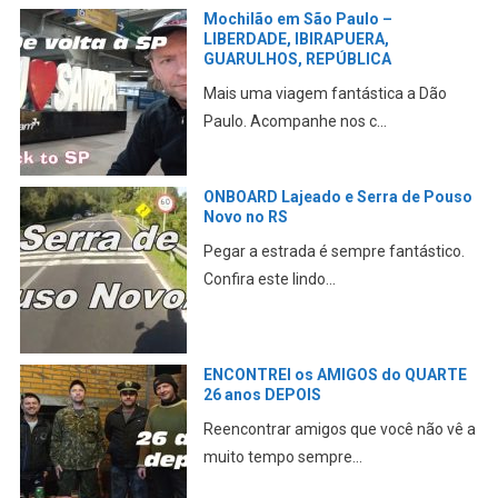
TRILHA na Floresta das ARAUCÁRIAS
Janaina Orth em TAPERA/RS
Aqui mostro um lugar muito bonito e
que vale a pena vis...
o
CAMINHANDO no trânsito PERIGOSO
de SÃO PAULO até o AEROPORTO
Neste vídeo eu mostro minha
experiência ao chegar em Sã...
Parque da GARE em Passo FUNDO
no RS
a
Neste vídeo eu mostro mais um ponto
turístico para conh...