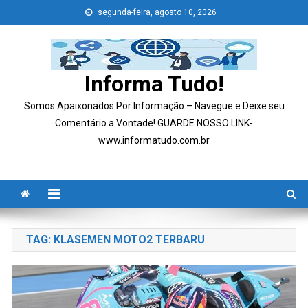
Skip
segunda-feira, agosto 10, 2026
to
content
Informa Tudo!
Somos Apaixonados Por Informação – Navegue e Deixe seu
Comentário a Vontade! GUARDE NOSSO LINK-
www.informatudo.com.br
TAG:
KLASEMEN MOTO2 TERBARU