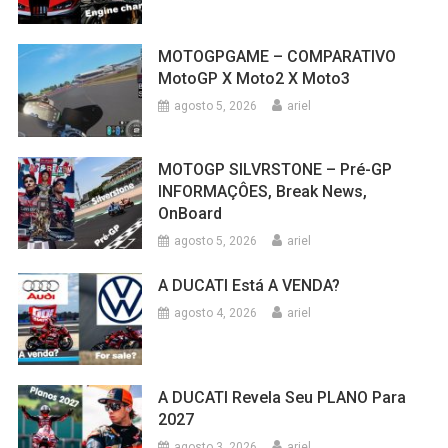
MOTOGPGAME – COMPARATIVO
MotoGP X Moto2 X Moto3
agosto 5, 2026
ariel
MOTOGP SILVRSTONE – Pré-GP
INFORMAÇÔES, Break News,
OnBoard
agosto 5, 2026
ariel
A DUCATI Está A VENDA?
agosto 4, 2026
ariel
A DUCATI Revela Seu PLANO Para
2027
agosto 3, 2026
ariel