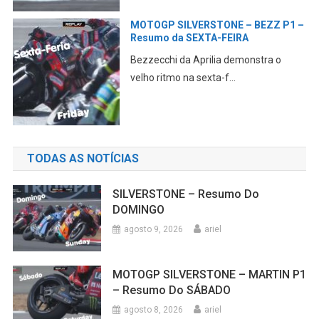
 –
MOTOGP SILVRSTONE – Pré-GP
INFORMAÇÔES, Break news,
OnBoard
Confira aqui todas as informações Pré-
GP CONFIRA essa m...
TODAS AS NOTÍCIAS
SILVERSTONE – Resumo Do
DOMINGO
agosto 9, 2026
ariel
MOTOGP SILVERSTONE – MARTIN P1
– Resumo Do SÁBADO
agosto 8, 2026
ariel