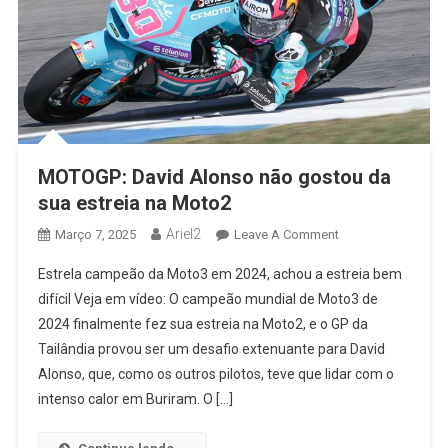
MOTOGP: David Alonso não gostou da
sua estreia na Moto2
Ariel2
On
Março 7, 2025
Leave A Comment
MOTOGP:
Estrela campeão da Moto3 em 2024, achou a estreia bem
David
difícil Veja em vídeo: O campeão mundial de Moto3 de
Alonso
2024 finalmente fez sua estreia na Moto2, e o GP da
Não
Tailândia provou ser um desafio extenuante para David
Gostou
Da
Alonso, que, como os outros pilotos, teve que lidar com o
Sua
intenso calor em Buriram. O […]
Estreia
Na