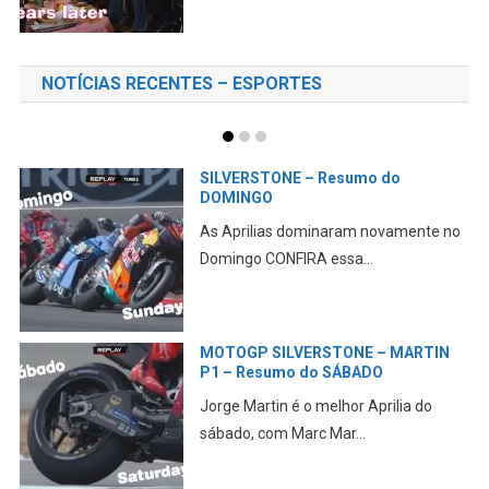
NOTÍCIAS RECENTES – ESPORTES
Mundial SUPERBIKE terá motores
1200 CILINDRADAS
no
O WorldSBK anunciou oficialmente
uma série de alteraçõe...
N
MOTOGPGAME – COMPARATIVO
MotoGP X Moto2 X Moto3
Confira aqui, onboard, uma volta rápida
com cada uma da...