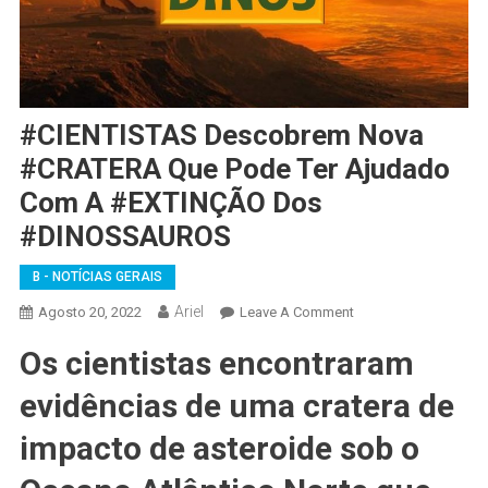
#CIENTISTAS Descobrem Nova
#CRATERA Que Pode Ter Ajudado
Com A #EXTINÇÃO Dos
#DINOSSAUROS
B - NOTÍCIAS GERAIS
Ariel
On
Agosto 20, 2022
Leave A Comment
#CIENTISTAS
Os cientistas encontraram
Descobrem
Nova
evidências de uma cratera de
#CRATERA
Que
impacto de asteroide sob o
Pode
Ter