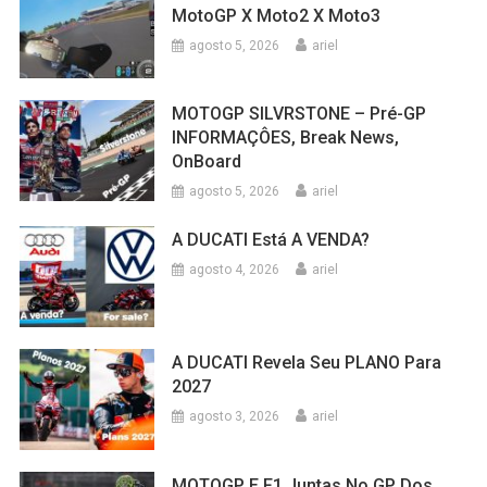
MotoGP X Moto2 X Moto3
agosto 5, 2026
ariel
MOTOGP SILVRSTONE – Pré-GP
INFORMAÇÔES, Break News,
OnBoard
agosto 5, 2026
ariel
A DUCATI Está A VENDA?
agosto 4, 2026
ariel
A DUCATI Revela Seu PLANO Para
2027
agosto 3, 2026
ariel
MOTOGP E F1 Juntas No GP Dos