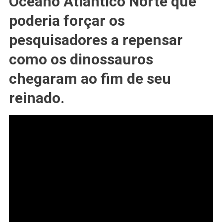
Oceano Atlântico Norte que
Ajudado
poderia forçar os
Com
A
pesquisadores a repensar
#EXTINÇÃO
como os dinossauros
Dos
#DINOSSAUROS
chegaram ao fim de seu
reinado.