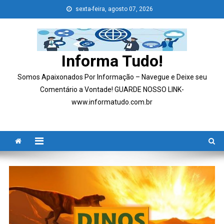
Skip
sexta-feira, agosto 07, 2026
to
content
Informa Tudo!
Somos Apaixonados Por Informação – Navegue e Deixe seu
Comentário a Vontade! GUARDE NOSSO LINK-
www.informatudo.com.br