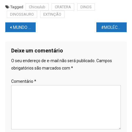
Tagged
Chicxulub
CRATERA
DINOS
DINOSSAURO
EXTINÇÃO
Navegação
MUNDO DAS LUTAS – UFC 278: USMAN X EDWARDS – BORRACHINHA X ROCKHOLD – ALDO X DVALISHVILI – Todas As Informações Em Um Único Link
#MOLÉCULA recém-descoberta #COMBATE mais de #300 tipos de #BACTÉRIAS resistentes
de
Post
Deixe um comentário
O seu endereço de e-mail não será publicado.
Campos
obrigatórios são marcados com
*
Comentário
*