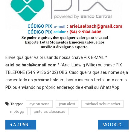
Envie qualquer valor usando nossa chave PIX E-MAIL *
ariel.selbach@gmail.com
* (Ariel Ludwig Willig) ou chave PIX
TELEFONE (54 9 9136 3402) OBS. Caso queira que seu nome seja
comentado no próximo boletim, basta inserir o texto junto com o
PIX ou enviando no próprio endereço de e-mail ou WhatsApp
Tagged
ayrton sena
jean alesi
michael schumacher
motogp
pinturas clássicas
Navegação
A #PANDEMIA envelheceu #CÉREBRO adolescentes
MOTOCICLISMO NEWS – MOTOGP: Razlan Razali está ansioso com Miguel Oliveira e Raúl Fernández’