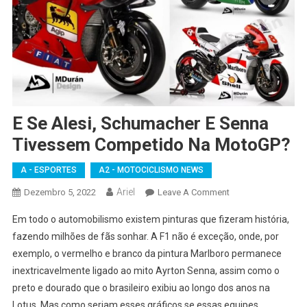
E Se Alesi, Schumacher E Senna
Tivessem Competido Na MotoGP?
A - ESPORTES
A2 - MOTOCICLISMO NEWS
Ariel
On
Dezembro 5, 2022
Leave A Comment
E
Em todo o automobilismo existem pinturas que fizeram história,
Se
fazendo milhões de fãs sonhar. A F1 não é exceção, onde, por
Alesi,
exemplo, o vermelho e branco da pintura Marlboro permanece
Schumacher
inextricavelmente ligado ao mito Ayrton Senna, assim como o
E
Senna
preto e dourado que o brasileiro exibiu ao longo dos anos na
Tivessem
Lotus. Mas como seriam esses gráficos se essas equipes