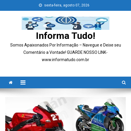
Skip
sexta-feira, agosto 07, 2026
to
content
Informa Tudo!
Somos Apaixonados Por Informação – Navegue e Deixe seu
Comentário a Vontade! GUARDE NOSSO LINK-
www.informatudo.com.br