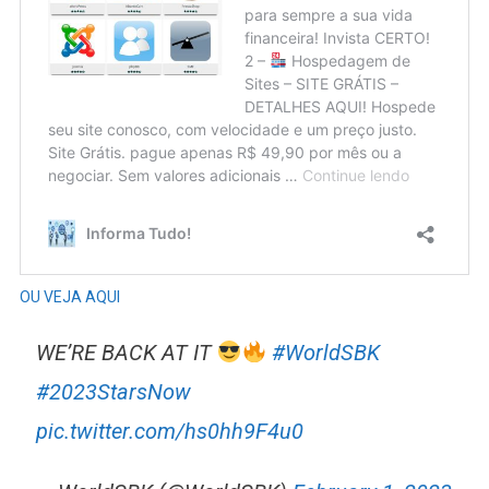
OU VEJA AQUI
WE’RE BACK AT IT
#WorldSBK
#2023StarsNow
pic.twitter.com/hs0hh9F4u0