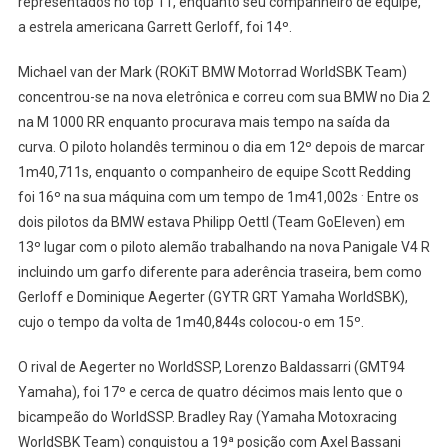
representados no top 11, enquanto seu companheiro de equipe,
a estrela americana Garrett Gerloff, foi 14º.
Michael van der Mark (ROKiT BMW Motorrad WorldSBK Team)
concentrou-se na nova eletrônica e correu com sua BMW no Dia 2
na M 1000 RR enquanto procurava mais tempo na saída da
curva. O piloto holandês terminou o dia em 12º depois de marcar
1m40,711s, enquanto o companheiro de equipe Scott Redding
.
foi 16º na sua máquina com um tempo de 1m41,002s
Entre os
dois pilotos da BMW estava Philipp Oettl (Team GoEleven) em
13º lugar com o piloto alemão trabalhando na nova Panigale V4 R
incluindo um garfo diferente para aderência traseira, bem como
Gerloff e Dominique Aegerter (GYTR GRT Yamaha WorldSBK),
cujo o tempo da volta de 1m40,844s colocou-o em 15º.
O rival de Aegerter no WorldSSP, Lorenzo Baldassarri (GMT94
Yamaha), foi 17º e cerca de quatro décimos mais lento que o
bicampeão do WorldSSP. Bradley Ray (Yamaha Motoxracing
WorldSBK Team) conquistou a 19ª posição com Axel Bassani