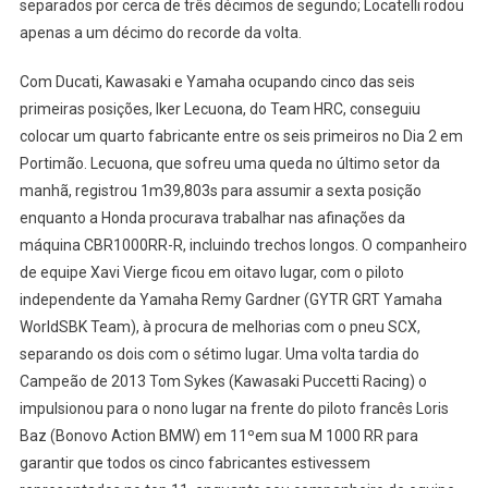
separados por cerca de três décimos de segundo; Locatelli rodou
apenas a um décimo do recorde da volta.
Com Ducati, Kawasaki e Yamaha ocupando cinco das seis
primeiras posições, Iker Lecuona, do Team HRC, conseguiu
colocar um quarto fabricante entre os seis primeiros no Dia 2 em
Portimão. Lecuona, que sofreu uma queda no último setor da
manhã, registrou 1m39,803s para assumir a sexta posição
enquanto a Honda procurava trabalhar nas afinações da
máquina CBR1000RR-R, incluindo trechos longos. O companheiro
de equipe Xavi Vierge ficou em oitavo lugar, com o piloto
independente da Yamaha Remy Gardner (GYTR GRT Yamaha
WorldSBK Team), à procura de melhorias com o pneu SCX,
separando os dois com o sétimo lugar. Uma volta tardia do
Campeão de 2013 Tom Sykes (Kawasaki Puccetti Racing) o
impulsionou para o nono lugar na frente do piloto francês Loris
Baz (Bonovo Action BMW) em 11ºem sua M 1000 RR para
garantir que todos os cinco fabricantes estivessem