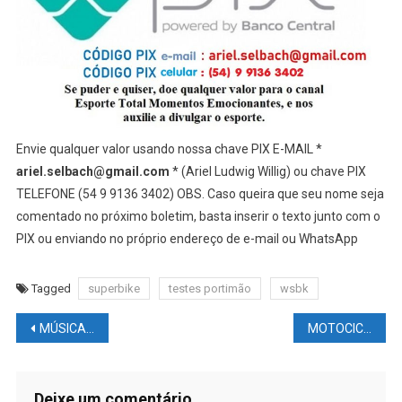
Envie qualquer valor usando nossa chave PIX E-MAIL *
ariel.selbach@gmail.com
* (Ariel Ludwig Willig) ou chave PIX
TELEFONE (54 9 9136 3402) OBS. Caso queira que seu nome seja
comentado no próximo boletim, basta inserir o texto junto com o
PIX ou enviando no próprio endereço de e-mail ou WhatsApp
Tagged
superbike
testes portimão
wsbk
Navegação
MÚSICA: A turnê de Elton John se tornou a maior bilheteria de todos os tempos.
MOTOCICLISMO NEWS – WSBK: Impressões dos testes em portimão
de
Post
Deixe um comentário