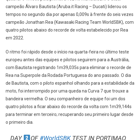
Pilotos
campeão Álvaro Bautista (Aruba.it Racing – Ducati) liderou os
Batem
tempos no segundo dia por apenas 0,009s à frente do seis vezes
Recorde
campeão Jonathan Rea (Kawasaki Racing Team WorldSBK), com
De
quatro pilotos abaixo do recorde de volta estabelecido por Rea
Volta
em 2022.
No
Dia
O ritmo foi rápido desde o início na quarta-feira no último teste
2
europeu antes das equipes e pilotos seguirem para a Austrália,
Dos
com Bautista registrando 1m39,035s para eliminar o recorde de
Testes
Rea na Superpole da Rodada Portuguesa do ano passado. O dia
Em
de Bautista, com o piloto espanhol olhando para a estabilidade da
Portimão
moto, foi interrompido por uma queda na Curva 7 que trouxe a
bandeira vermelha. O seu companheiro de equipe foi um dos
quatro pilotos a ficar abaixo do recorde da volta com 1m39,144s
para terminar em terceiro; recuperando seu primeiro lugar desde
o primeiro dia.
DAY
OF
#WorldSBK
TEST IN PORTIMAO