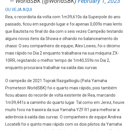
— WorldSBK (@WorldSBK)
February 1, 2023
OU VEJA AQUI
Rea, o recordista da volta com 1m39,610s da Superpole do ano
passado, ficou em segundo lugar e foi apenas 0,009s mais lento
que Bautista no final do dia com o seis vezes Campeão testando
alguns novos itens da Showa e olhando no balanceamento do
chassi. O seu companheiro de equipe, Alex Lowes, foi o décimo
mais rápido no Dia 2 enquanto trabalhava na sua máquina ZX-
10RR, registando o melhor tempo de 1m40,559s no Dia 2,
enquanto procurava trabalhar na saída das curvas.
O campeão de 2021 Toprak Razgatlioglu (Pata Yamaha
Prometeon WorldSBK) foi o quarto mais rápido, pois também
ficou abaixo do recorde de volta existente de Rea, marcando
1m39,441s a caminho do quarto lugar. Tal como em Jerez, houve
muito foco na traseira da sua Yamaha YZF R1 para melhorar a
aderência à saída das curvas. O companheiro de equipe Andrea
Locatelli foi o quinto mais rápido com os dois pilotos da Yamaha