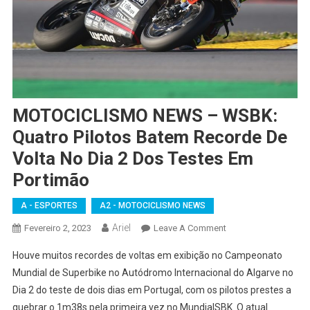
MOTOCICLISMO NEWS – WSBK:
Quatro Pilotos Batem Recorde De
Volta No Dia 2 Dos Testes Em
Portimão
A - ESPORTES
A2 - MOTOCICLISMO NEWS
Ariel
On
Fevereiro 2, 2023
Leave A Comment
MOTOCICLISMO
Houve muitos recordes de voltas em exibição no Campeonato
NEWS
Mundial de Superbike no Autódromo Internacional do Algarve no
–
Dia 2 do teste de dois dias em Portugal, com os pilotos prestes a
WSBK:
quebrar o 1m38s pela primeira vez no MundialSBK. O atual
Quatro