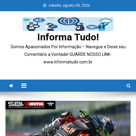
Skip
sábado, agosto 08, 2026
to
content
Informa Tudo!
Somos Apaixonados Por Informação – Navegue e Deixe seu
Comentário a Vontade! GUARDE NOSSO LINK-
www.informatudo.com.br