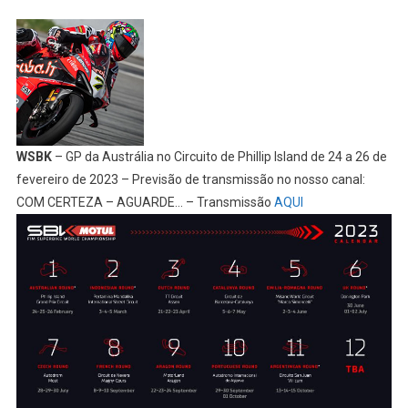
WSBK
– GP da Austrália no Circuito de Phillip Island de 24 a 26 de
fevereiro de 2023 – Previsão de transmissão no nosso canal:
COM CERTEZA – AGUARDE… – Transmissão
AQUI