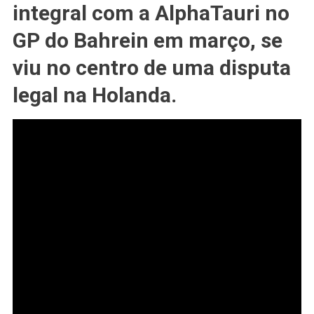
Nyck
integral com a AlphaTauri no
De
GP do Bahrein em março, se
Vries
Está
viu no centro de uma disputa
Sendo
Processado
legal na Holanda.
Antes
Da
Temporada
2023
Da
F1