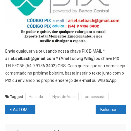
Envie qualquer valor usando nossa chave PIX E-MAIL *
ariel.selbach@gmail.com
* (Ariel Ludwig Willig) ou chave PIX
TELEFONE (54 9 9136 3402) OBS. Caso queira que seu nome seja
comentado no próximo boletim, basta inserir o texto junto com o
PIX ou enviando no próprio endereço de e-mail ou WhatsApp
Tagged
Holanda
Nyck de Vries
processado
Navegação
AUTOMOBILISMO NEWS – F1 – Arábia Saudita quer comprar a F1
Bolsonaro responde sobre suposto descaso com indígenas Yanomamis
de