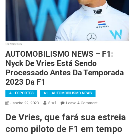
AUTOMOBILISMO NEWS – F1:
Nyck De Vries Está Sendo
Processado Antes Da Temporada
2023 Da F1
A - ESPORTES
A1 - AUTOMOBILISMO NEWS
Ariel
On
Janeiro 22, 2023
Leave A Comment
AUTOMOBILISMO
De Vries, que fará sua estreia
NEWS
–
como piloto de F1 em tempo
F1: