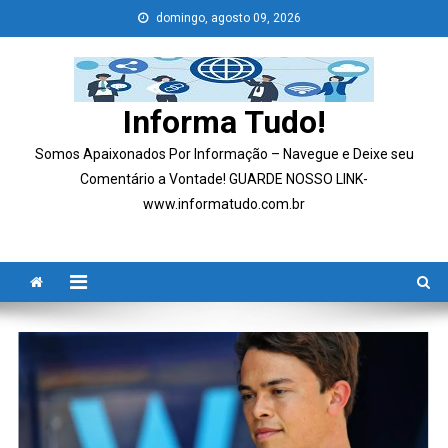
Skip
domingo, agosto 09, 2026
to
content
Informa Tudo!
Somos Apaixonados Por Informação – Navegue e Deixe seu
Comentário a Vontade! GUARDE NOSSO LINK-
www.informatudo.com.br